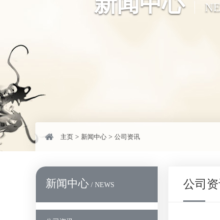
新闻中心
N
主页
>
新闻中心
>
公司资讯
新闻中心
公司资
/ NEWS