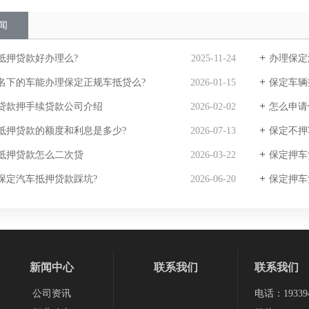
闻
抵押贷款好办理么?
2025-11-24
办理保定
名下的车能办理保定正规车抵贷么?
2026-01-15
保定车辆
贷款押手续贷款公司介绍
2026-02-02
怎么申请
抵押贷款的额度和利息是多少?
2026-07-13
保定不押
抵押贷款怎么二次贷
2026-03-22
保定押车
保定汽车抵押贷款踩坑?
2026-06-20
保定押车
新闻中心
联系我们
联系我们
公司资讯
电话：193394