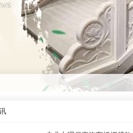
EWS
讯