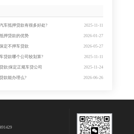
汽车抵押贷款有很多好处?
2025-11-11
抵押贷款的优势
2026-01-27
保定不押车贷款
2026-05-27
车贷款哪个公司较划算?
2025-11-11
贷款|保定正规车贷公司
2025-11-24
贷款能办理么?
2026-06-26
91429