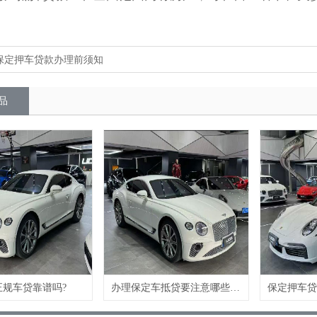
保定押车贷款办理前须知
品
正规车贷靠谱吗?
办理保定车抵贷要注意哪些套路?