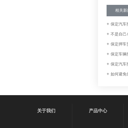
相关新
保定汽车
不是自己
保定押车
保定车辆
保定汽车
如何避免
关于我们
产品中心