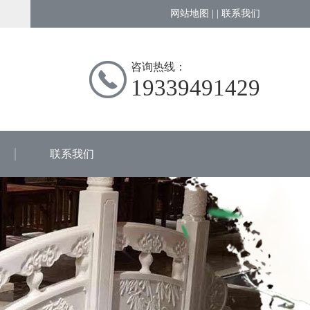
网站地图
| |
联系我们
咨询热线：
19339491429
联系我们